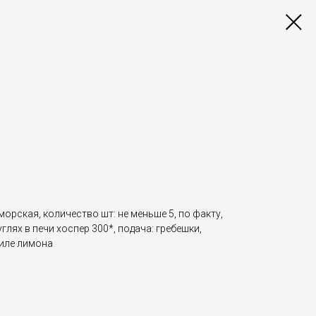
орская, количество шт: не меньше 5, по факту,
глях в печи хоспер 300*, подача: гребешки,
иле лимона