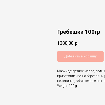
Гребешки 100гр
1380,00
р.
Добавить в корзину
Маринад: пряное масло, соль м
приготовление: на березовых у
половинка, обожженого на гр
Weight: 100 g